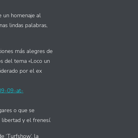
de un homenaje al
nas lindas palabras,
nciones más alegres de
os del tema «Loco un
iderado por el ex
09-09-at-
ugares o que se
libertad y el frenesí.
e ‘Turfshow’, la