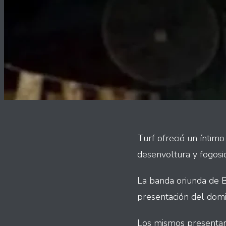
Turf ofreció un íntimo 
desenvoltura y fogosi
La banda oriunda de B
presentación del domi
Los mismos presentaro