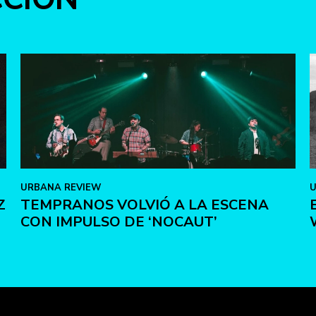
URBANA REVIEW
U
Z
TEMPRANOS VOLVIÓ A LA ESCENA
CON IMPULSO DE ‘NOCAUT’