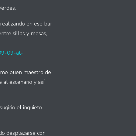
Verdes.
 realizando en ese bar
ntre sillas y mesas,
09-09-at-
 como buen maestro de
 al escenario y así
ugirió el inquieto
udo desplazarse con