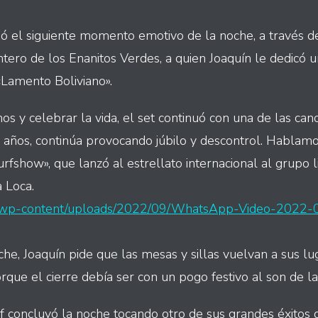
ió el siguiente momento emotivo de la noche, a través 
tero de los Enanitos Verdes, a quien Joaquín le dedicó u
«Lamento Boliviano».
os y celebrar la vida, el set continuó con una de las ca
 años, continúa provocando júbilo y descontrol. Hablam
fshow», que lanzó al estrellato internacional al grupo l
 Loca.
py/wp-content/uploads/2022/09/WhatsApp-Video-2022-
che, Joaquín pide que las mesas y sillas vuelvan a sus l
orque el cierre debía ser con un pogo festivo al son de la 
 concluyó la noche tocando otro de sus grandes éxitos d