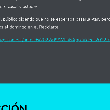
ero casar y usted?».
l público diciendo que no se esperaba pasarla «tan, pero 
os el domingo en el Reciclarte.
py/wp-content/uploads/2022/09/WhatsApp-Video-2022-
int
CCIÓN