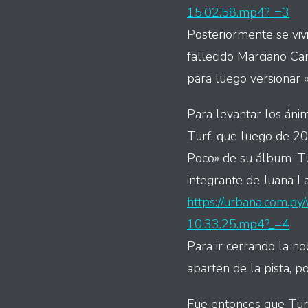
15.02.58.mp4?_=3
Posteriormente se viv
fallecido Marciano Can
para luego versionar 
Para levantar los ánim
Turf, que luego de 20
Poco» de su álbum ‘Tur
integrante de Juana La
https://urbana.com.
10.33.25.mp4?_=4
Para ir cerrando la no
aparten de la pista, p
Fue entonces que Turf