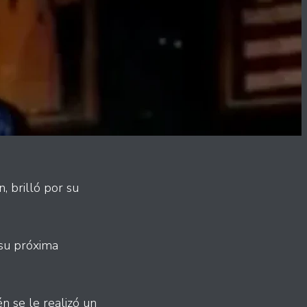
n, brilló por su
 su próxima
n se le realizó un