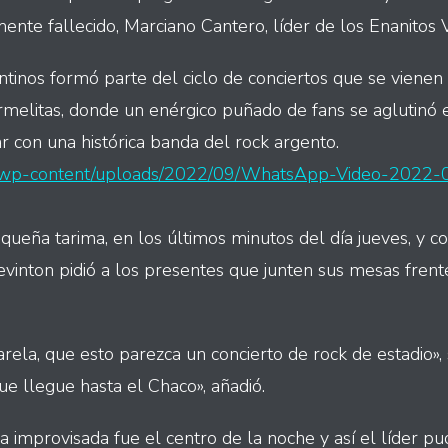
ente fallecido, Marciano Cantero, líder de los Enanitos 
ntinos formó parte del ciclo de conciertos que se vienen
rmelitas, donde un enérgico puñado de fans se aglutinó e
r con una histórica banda del rock argento.
py/wp-content/uploads/2022/09/WhatsApp-Video-2022-
equeña tarima, en los últimos minutos del día jueves, y
vinton pidió a los presentes que junten sus mesas frente
ela, que esto parezca un concierto de rock de estadio», s
ue llegue hasta el Chaco», añadió.
a improvisada fue el centro de la noche y así el líder p