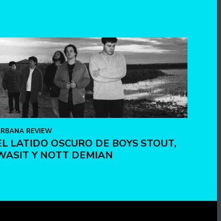
RBANA REVIEW
EL LATIDO OSCURO DE BOYS STOUT,
WASIT Y NOTT DEMIAN