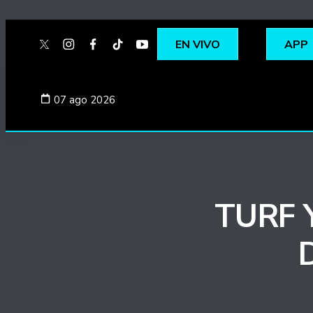
EN VIVO
APP
twitter
instagram
facebook
tiktok
youtube
spotify
07 ago 2026
TURF 