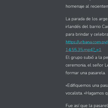
homenaje al recientem
La parada de los arge
irlandés del barrio Ca
para brindar y celebra
https://urbana.com.
14.55.35.mp4?_=1
El grupo subió a la p
ceremonia, el señor Le
formar una pasarela.
«Edifiquemos una pasar
vocalista. «Hagamos q
Fue así que la pasarel