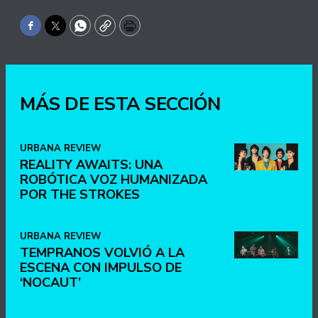
Facebook
Twitter
WhatsApp
Copy
Print
MÁS DE ESTA SECCIÓN
URBANA REVIEW
REALITY AWAITS: UNA
ROBÓTICA VOZ HUMANIZADA
POR THE STROKES
URBANA REVIEW
TEMPRANOS VOLVIÓ A LA
ESCENA CON IMPULSO DE
‘NOCAUT’