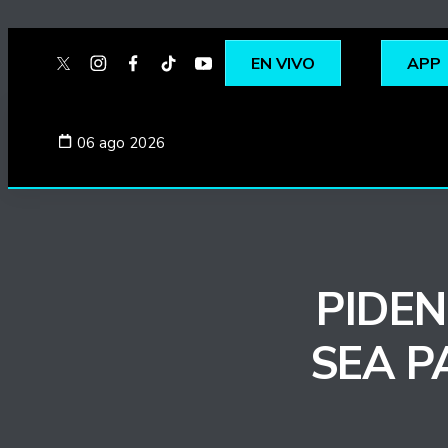
EN VIVO
APP
twitter
instagram
facebook
tiktok
youtube
spotify
06 ago 2026
PIDE
SEA P