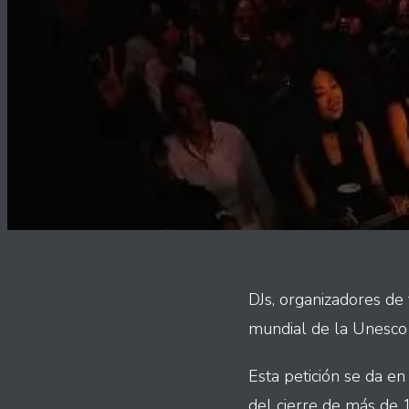
DJs, organizadores de 
mundial de la Unesco 
Esta petición se da e
del cierre de más de