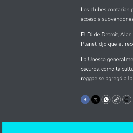
Los clubes contarían p
acceso a subvenciones 
El DJ de Detroit, Ala
Planet, dijo que el re
La Unesco generalmen
oscuros, como la cultu
reggae se agregó a la 
Facebook
Twitter
WhatsApp
Copy
Pr