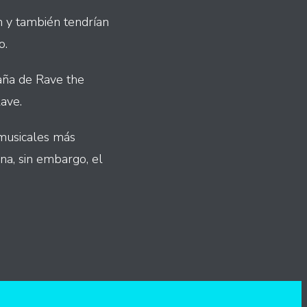
ón y también tendrían
o.
aña de Rave the
ave.
 musicales más
ana, sin embargo, el