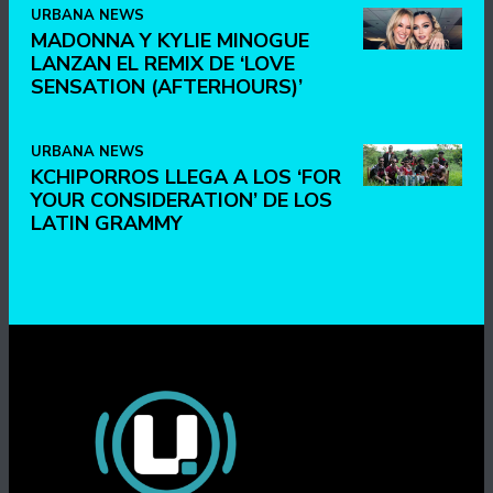
URBANA NEWS
MADONNA Y KYLIE MINOGUE
LANZAN EL REMIX DE ‘LOVE
SENSATION (AFTERHOURS)’
URBANA NEWS
KCHIPORROS LLEGA A LOS ‘FOR
YOUR CONSIDERATION’ DE LOS
LATIN GRAMMY