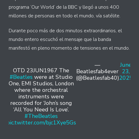
programa ‘Our World’ de la BBC y llegó a unos 400
millones de personas en todo el mundo, vía satélite.
Durante poco más de dos minutos extraordinarios, el
mundo entero escuchó el mensaje que la banda
manifestó en pleno momento de tensiones en el mundo.
—
June
OTD 23JUN1967 The
Beatlesfab4ever
23,
#Beatles
were at Studio
(@Beatlesfab40)
2025
One, EMI Studios, London
where the orchestral
instruments were
recorded for ‘John’s song
‘All You Need Is Love’.
#TheBeatles
pic.twitter.com/bjc1Xye5Gs