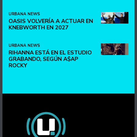
URBANA NEWS
OASIS VOLVERÍA A ACTUAR EN
KNEBWORTH EN 2027
URBANA NEWS
RIHANNA ESTÁ EN EL ESTUDIO
GRABANDO, SEGÚN A$AP
ROCKY