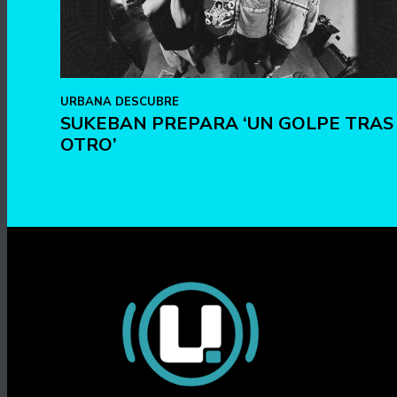
URBANA DESCUBRE
SUKEBAN PREPARA ‘UN GOLPE TRAS
OTRO’