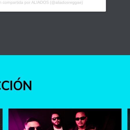
ón compartida por ALIADOS (@aliadosreggae)
int
CCIÓN