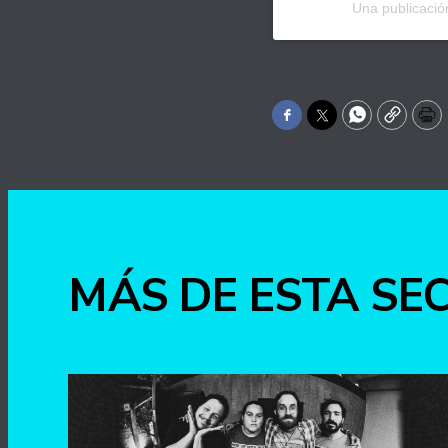
Una publicaci
Facebook
Twitter
WhatsApp
Copy
Pr
MÁS DE ESTA SE