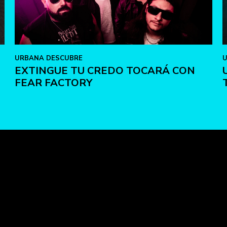
URBANA DESCUBRE
U
EXTINGUE TU CREDO TOCARÁ CON
FEAR FACTORY