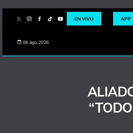
EN VIVO
APP
twitter
instagram
facebook
tiktok
youtube
spotify
06 ago 2026
ALIADO
“TODO