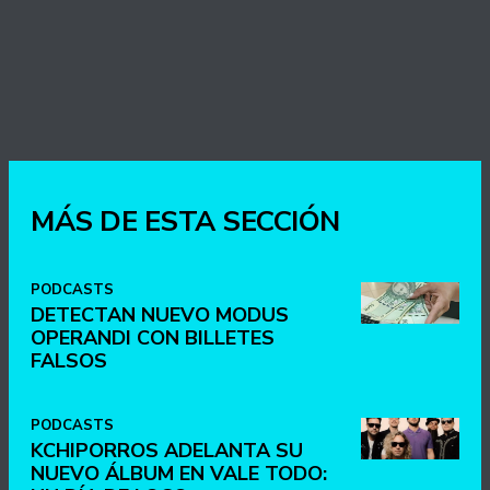
MÁS DE ESTA SECCIÓN
PODCASTS
DETECTAN NUEVO MODUS
OPERANDI CON BILLETES
FALSOS
PODCASTS
KCHIPORROS ADELANTA SU
NUEVO ÁLBUM EN VALE TODO: