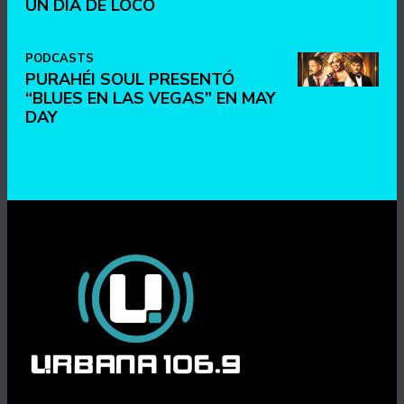
UN DÍA DE LOCO
PODCASTS
PURAHÉI SOUL PRESENTÓ
“BLUES EN LAS VEGAS” EN MAY
DAY