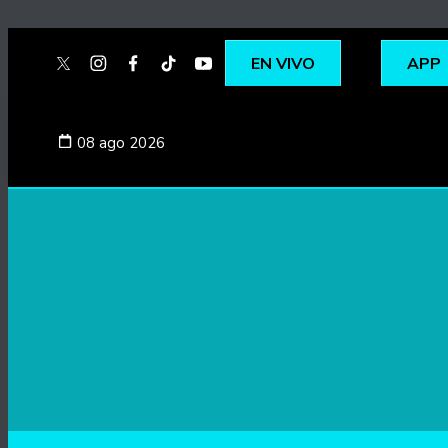
EN VIVO
APP
twitter
instagram
facebook
tiktok
youtube
spotify
08 ago 2026