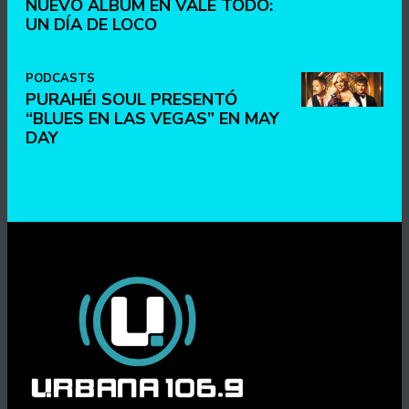
NUEVO ÁLBUM EN VALE TODO:
UN DÍA DE LOCO
PODCASTS
PURAHÉI SOUL PRESENTÓ
“BLUES EN LAS VEGAS” EN MAY
DAY