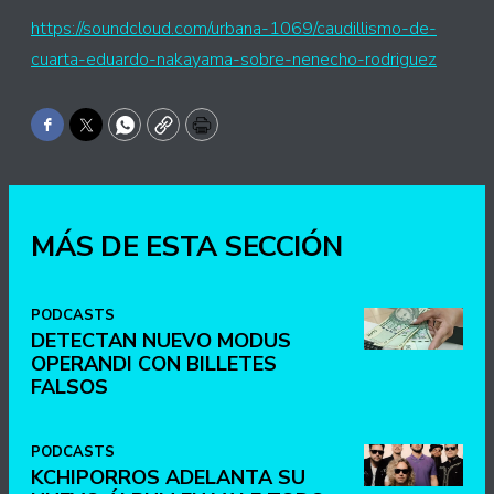
https://soundcloud.com/urbana-1069/caudillismo-de-
cuarta-eduardo-nakayama-sobre-nenecho-rodriguez
Facebook
Twitter
WhatsApp
Copy
Print
MÁS DE ESTA SECCIÓN
PODCASTS
DETECTAN NUEVO MODUS
OPERANDI CON BILLETES
FALSOS
PODCASTS
KCHIPORROS ADELANTA SU