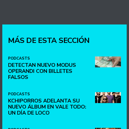
MÁS DE ESTA SECCIÓN
PODCASTS
DETECTAN NUEVO MODUS
OPERANDI CON BILLETES
FALSOS
PODCASTS
KCHIPORROS ADELANTA SU
NUEVO ÁLBUM EN VALE TODO:
UN DÍA DE LOCO