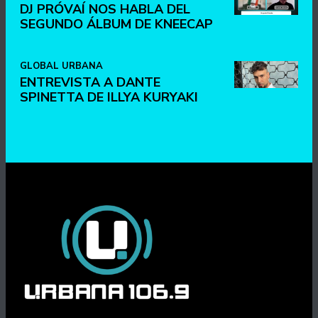
DJ PRÓVAÍ NOS HABLA DEL
SEGUNDO ÁLBUM DE KNEECAP
GLOBAL URBANA
ENTREVISTA A DANTE
SPINETTA DE ILLYA KURYAKI