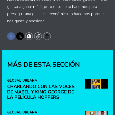
gustaría ganar más?, pero esto no lo hacemos para
perseguir una ganancia económica, lo hacemos porque
nos gusta y apasiona.
Facebook
Twitter
WhatsApp
Copy
Print
MÁS DE ESTA SECCIÓN
GLOBAL URBANA
CHARLANDO CON LAS VOCES
DE MABEL Y KING GEORGE DE
LA PELÍCULA HOPPERS
GLOBAL URBANA