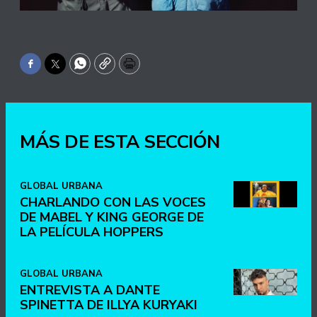
Facebook
Twitter
WhatsApp
Copy
Print
MÁS DE ESTA SECCIÓN
GLOBAL URBANA
CHARLANDO CON LAS VOCES
DE MABEL Y KING GEORGE DE
LA PELÍCULA HOPPERS
GLOBAL URBANA
ENTREVISTA A DANTE
SPINETTA DE ILLYA KURYAKI