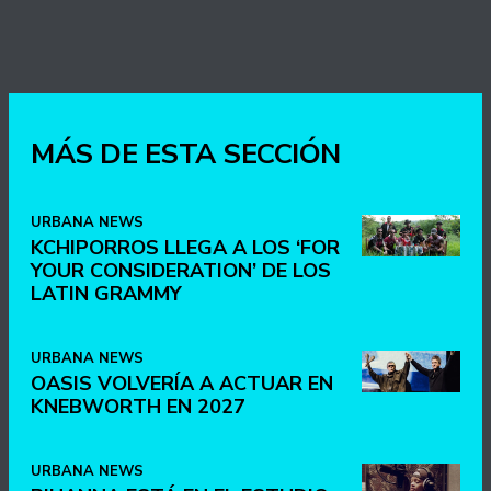
MÁS DE ESTA SECCIÓN
URBANA NEWS
KCHIPORROS LLEGA A LOS ‘FOR
YOUR CONSIDERATION’ DE LOS
LATIN GRAMMY
URBANA NEWS
OASIS VOLVERÍA A ACTUAR EN
KNEBWORTH EN 2027
URBANA NEWS