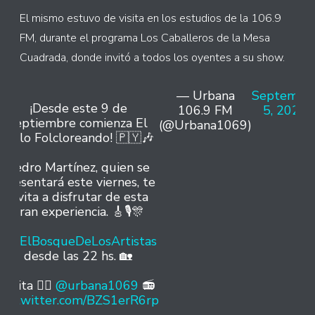
El mismo estuvo de visita en los estudios de la 106.9
FM, durante el programa Los Caballeros de la Mesa
Cuadrada, donde invitó a todos los oyentes a su show.
— Urbana
Septembe
¡Desde este 9 de
106.9 FM
5, 2022
septiembre comienza El
(@Urbana1069)
Ciclo Folcloreando! 🇵🇾🎶
Pedro Martínez, quien se
presentará este viernes, te
invita a disfrutar de esta
gran experiencia. 🎸🎙🎊
📍
#ElBosqueDeLosArtistas
desde las 22 hs. 🏡
Invita 👉🏻
@urbana1069
📻
pic.twitter.com/BZS1erR6rp