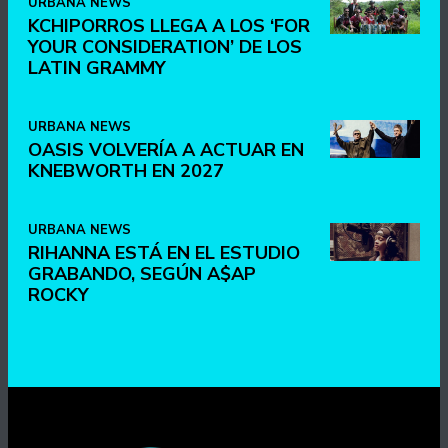
URBANA NEWS
KCHIPORROS LLEGA A LOS ‘FOR
YOUR CONSIDERATION’ DE LOS
LATIN GRAMMY
URBANA NEWS
OASIS VOLVERÍA A ACTUAR EN
KNEBWORTH EN 2027
URBANA NEWS
RIHANNA ESTÁ EN EL ESTUDIO
GRABANDO, SEGÚN A$AP
ROCKY