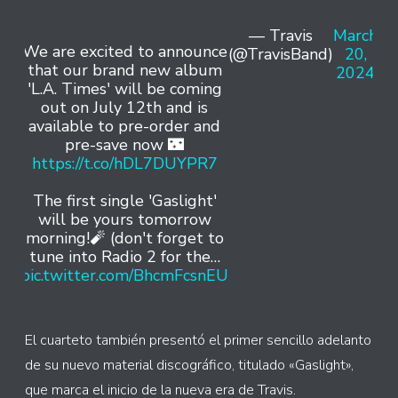
— Travis
March
We are excited to announce
(@TravisBand)
20,
that our brand new album
2024
'L.A. Times' will be coming
out on July 12th and is
available to pre-order and
pre-save now 🌃
https://t.co/hDL7DUYPR7
The first single 'Gaslight'
will be yours tomorrow
morning!🧨 (don't forget to
tune into Radio 2 for the…
pic.twitter.com/BhcmFcsnEU
El cuarteto también presentó el primer sencillo adelanto
de su nuevo material discográfico, titulado «Gaslight»,
que marca el inicio de la nueva era de Travis.