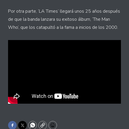
Por otra parte, ‘LA Times’ llegará unos 25 años después
de que la banda lanzara su exitoso álbum, ‘The Man
Who’, que los catapultó a la fama a inicios de los 2000.
Facebook
Twitter
WhatsApp
Copy
Print