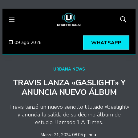
Menú
Mostrar
búsqued
09 ago 2026
WHATSAPP
URBANA NEWS
TRAVIS LANZA «GASLIGHT» Y
ANUNCIA NUEVO ÁLBUM
Travis lanzó un nuevo sencillo titulado «Gaslight»
y anuncia la salida de su décimo álbum de
estudio, llamado ‘LA Times’.
Marzo 21, 2024 08:05 p. m. •