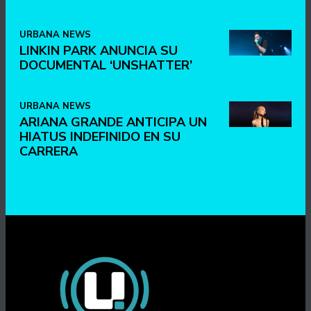
URBANA NEWS
LINKIN PARK ANUNCIA SU
DOCUMENTAL ‘UNSHATTER’
URBANA NEWS
ARIANA GRANDE ANTICIPA UN
HIATUS INDEFINIDO EN SU
CARRERA