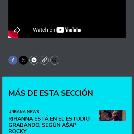
Facebook
Twitter
WhatsApp
Copy
Print
MÁS DE ESTA SECCIÓN
URBANA NEWS
RIHANNA ESTÁ EN EL ESTUDIO
GRABANDO, SEGÚN A$AP
ROCKY