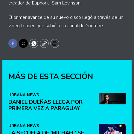
creador de Euphoria, Sam Levinson.
El primer avance de su nuevo disco llegó a través de un
video teaser, que subió a su canal de Youtube.
Facebook
Twitter
WhatsApp
Copy
Print
MÁS DE ESTA SECCIÓN
URBANA NEWS
DANIEL DUEÑAS LLEGA POR
PRIMERA VEZ A PARAGUAY
URBANA NEWS
LA SECUELA DE ‘MICHAEL’ SE