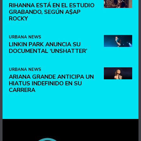
RIHANNA ESTÁ EN EL ESTUDIO
GRABANDO, SEGÚN A$AP
ROCKY
URBANA NEWS
LINKIN PARK ANUNCIA SU
DOCUMENTAL ‘UNSHATTER’
URBANA NEWS
ARIANA GRANDE ANTICIPA UN
HIATUS INDEFINIDO EN SU
CARRERA