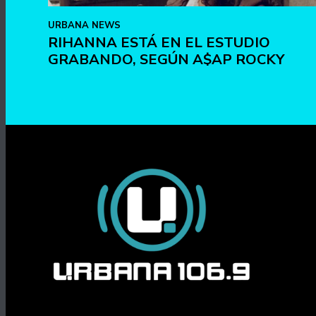
URBANA NEWS
RIHANNA ESTÁ EN EL ESTUDIO
GRABANDO, SEGÚN A$AP ROCKY