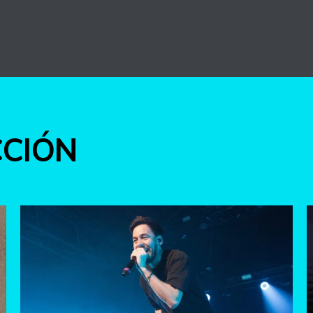
int
CCIÓN