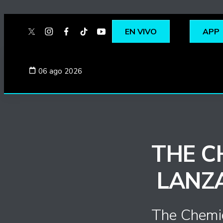
EN VIVO
APP
twitter
instagram
facebook
tiktok
youtube
spotify
06 ago 2026
THE C
LANZA
The Chemic