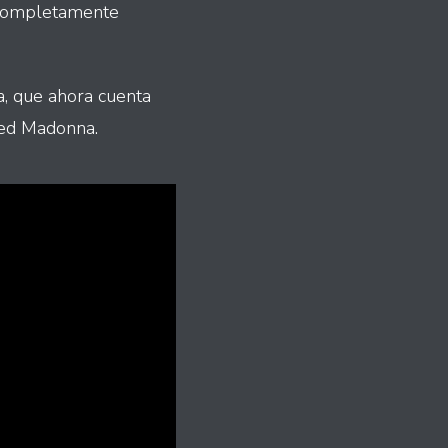
o completamente
a, que ahora cuenta
sed Madonna.