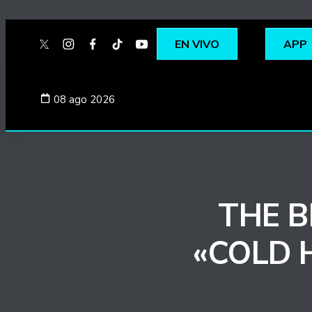
EN VIVO
APP
twitter
instagram
facebook
tiktok
youtube
spotify
08 ago 2026
THE 
«COLD 