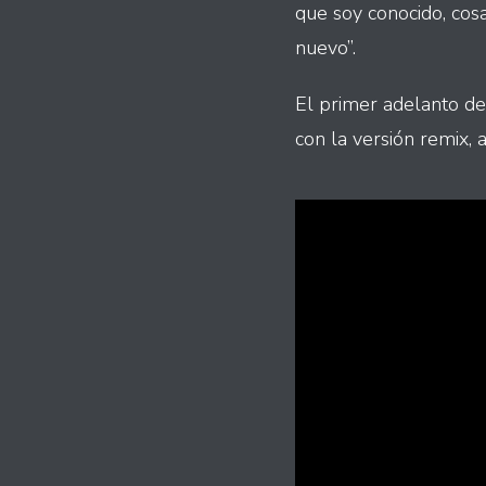
que soy conocido, cos
nuevo”.
El primer adelanto de
con la versión remix,