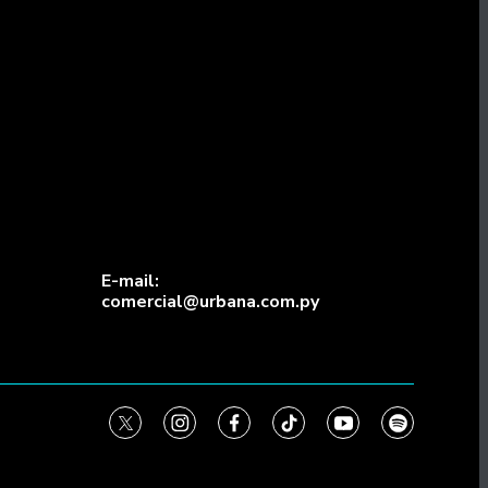
E-mail:
comercial@urbana.com.py
twitter
instagram
facebook
tiktok
youtube
spotify