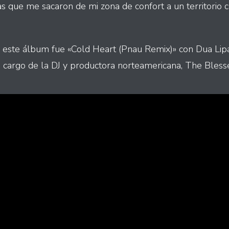
as que me sacaron de mi zona de confort a un territori
 este álbum fue «Cold Heart (Pnau Remix)» con Dua Lip
 a cargo de la DJ y productora norteamericana, The Bles