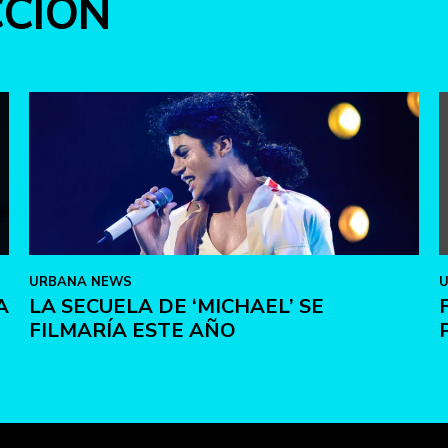
CCIÓN
URBANA NEWS
A
LA SECUELA DE ‘MICHAEL’ SE
FILMARÍA ESTE AÑO