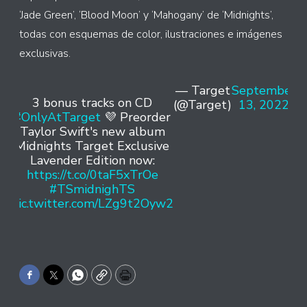
‘Jade Green’, ‘Blood Moon’ y ‘Mahogany’ de ‘Midnights’,
todas con esquemas de color, ilustraciones e imágenes
exclusivas.
— Target
September
3 bonus tracks on CD
(@Target)
13, 2022
#OnlyAtTarget
💜 Preorder
Taylor Swift's new album
Midnights Target Exclusive
Lavender Edition now:
https://t.co/0taF5xTrOe
#TSmidnighTS
pic.twitter.com/LZg9t2Oyw2
Facebook
Twitter
WhatsApp
Copy
Print