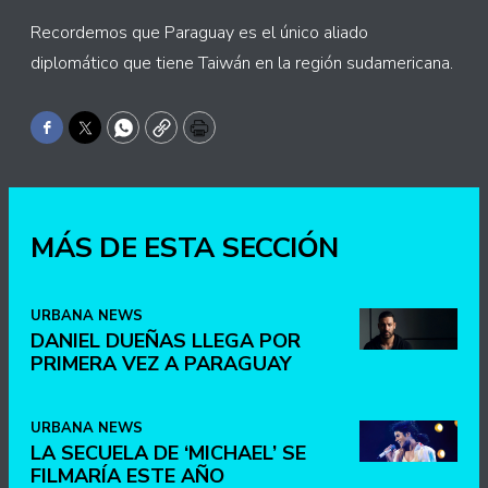
Recordemos que Paraguay es el único aliado
diplomático que tiene Taiwán en la región sudamericana.
Facebook
Twitter
WhatsApp
Copy
Print
MÁS DE ESTA SECCIÓN
URBANA NEWS
DANIEL DUEÑAS LLEGA POR
PRIMERA VEZ A PARAGUAY
URBANA NEWS
LA SECUELA DE ‘MICHAEL’ SE
FILMARÍA ESTE AÑO