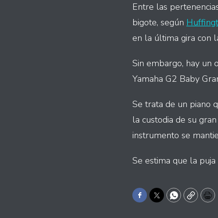
Entre las pertenencias
bigote, según
Huffing
en la última gira con 
Sin embargo, hay un o
Yamaha G2 Baby Gran
Se trata de un piano 
la custodia de su gra
instrumento se mantie
Se estima que la puja 
Facebook
Twitter
WhatsApp
Copy
Pr