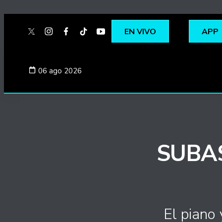
EN VIVO
APP
twitter
instagram
facebook
tiktok
youtube
spotify
06 ago 2026
SUBAS
El piano