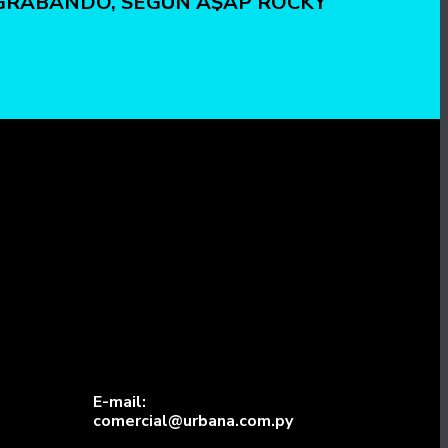
GRABANDO, SEGÚN A$AP ROCKY
E-mail:
comercial@urbana.com.py