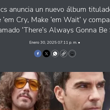
cs anuncia un nuevo álbum titula
 ‘em Cry, Make ‘em Wait’ y compar
lamado ‘There’s Always Gonna Be 
Enero 30, 2025 07:11 p. m. •
Facebook
Twitter
WhatsApp
Copy
Print