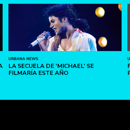
URBANA NEWS
A
LA SECUELA DE ‘MICHAEL’ SE
FILMARÍA ESTE AÑO