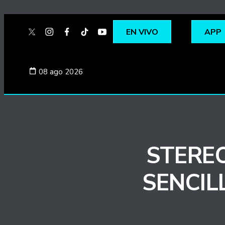
EN VIVO
APP
twitter
instagram
facebook
tiktok
youtube
spotify
08 ago 2026
STERE
SENCIL