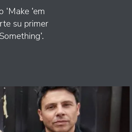
do ‘Make ‘em
te su primer
Something’.