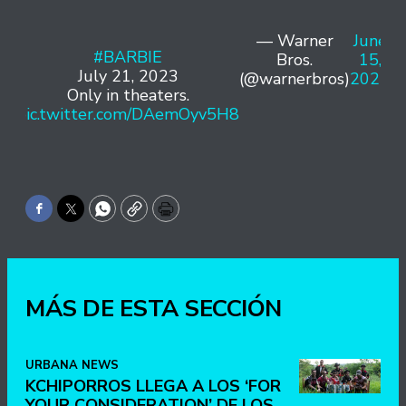
— Warner
June
#BARBIE
Bros.
15,
July 21, 2023
(@warnerbros)
2022
Only in theaters.
pic.twitter.com/DAemOyv5H8
Facebook
Twitter
WhatsApp
Copy
Print
MÁS DE ESTA SECCIÓN
URBANA NEWS
KCHIPORROS LLEGA A LOS ‘FOR
YOUR CONSIDERATION’ DE LOS