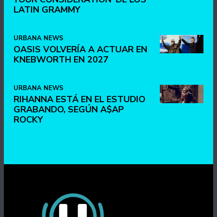
LATIN GRAMMY
URBANA NEWS
OASIS VOLVERÍA A ACTUAR EN
KNEBWORTH EN 2027
URBANA NEWS
RIHANNA ESTÁ EN EL ESTUDIO
GRABANDO, SEGÚN A$AP
ROCKY