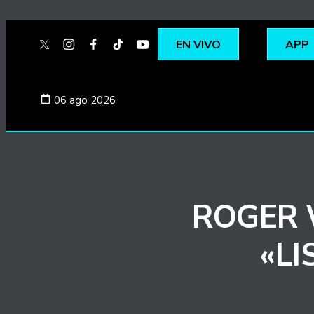
EN VIVO
APP
twitter
instagram
facebook
tiktok
youtube
spotify
06 ago 2026
ROGER 
«LI