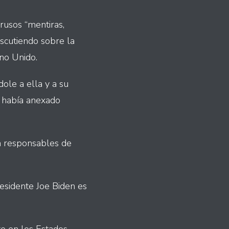
rusos “mentiras,
iscutiendo sobre la
ino Unido.
dole a ella y a su
a había anexado
n responsables de
esidente Joe Biden es