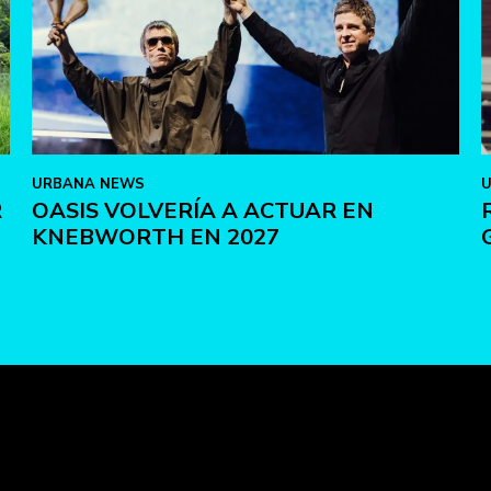
URBANA NEWS
R
OASIS VOLVERÍA A ACTUAR EN
KNEBWORTH EN 2027