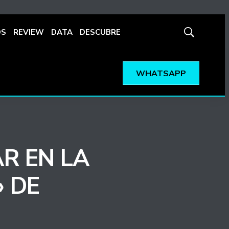
OS
REVIEW
DATA
DESCUBRE
Mostrar
búsqueda
WHATSAPP
R EN LA
» DE