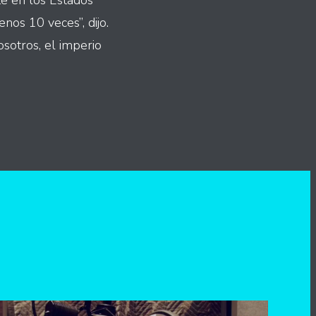
te en los Estados
os 10 veces”, dijo.
sotros, el imperio