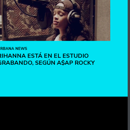
URBANA NEWS
RIHANNA ESTÁ EN EL ESTUDIO
GRABANDO, SEGÚN A$AP ROCKY