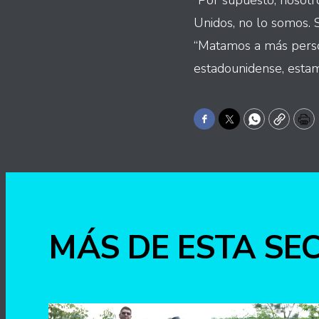
“Por supuesto, nosotr
Unidos, no lo somos. 
“Matamos a más person
estadounidense, estam
Facebook
Twitter
WhatsApp
Copy
Pr
MÁS DE ESTA SE