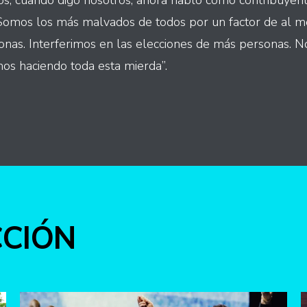
os, cuando digo nosotros, ahora hablo como contribuyen
Somos los más malvados de todos por un factor de al men
as. Interferimos en las elecciones de más personas. No
os haciendo toda esta mierda”.
int
CCIÓN