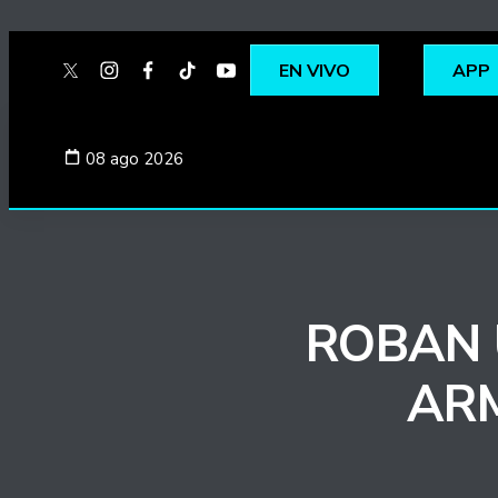
EN VIVO
APP
twitter
instagram
facebook
tiktok
youtube
spotify
08 ago 2026
ROBAN U
AR