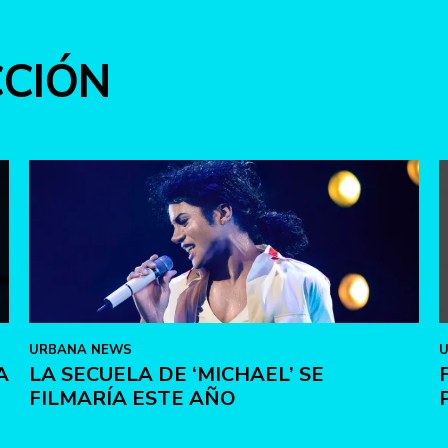
CCIÓN
URBANA NEWS
A
LA SECUELA DE ‘MICHAEL’ SE
FILMARÍA ESTE AÑO