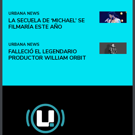
URBANA NEWS
LA SECUELA DE ‘MICHAEL’ SE
FILMARÍA ESTE AÑO
URBANA NEWS
FALLECIÓ EL LEGENDARIO
PRODUCTOR WILLIAM ORBIT