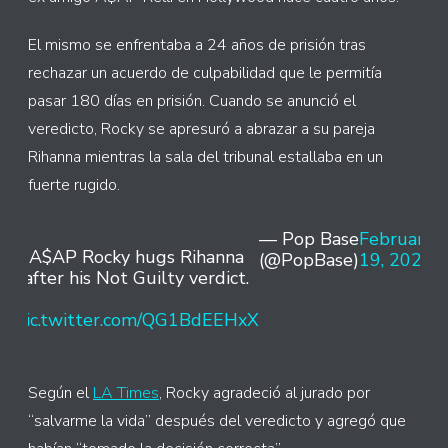
El mismo se enfrentaba a 24 años de prisión tras
rechazar un acuerdo de culpabilidad que le permitía
pasar 180 días en prisión. Cuando se anunció el
veredicto, Rocky se apresuró a abrazar a su pareja
Rihanna mientras la sala del tribunal estallaba en un
fuerte rugido.
— Pop Base
February
A$AP Rocky hugs Rihanna
(@PopBase)
19, 2025
after his Not Guilty verdict.
pic.twitter.com/QG1BdEEHxX
Según el
LA Times
, Rocky agradeció al jurado por
“salvarme la vida” después del veredicto y agregó que