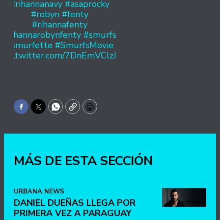
#rihannanavy
#asaprocky
#robyn
#fenty
#rihannafenty
#rihannarobynfenty
#smurfs
#smurfette
#SmurfsMovie
pic.twitter.com/7DnEmVClzJ
Facebook
Twitter
WhatsApp
Copy
Print
MÁS DE ESTA SECCIÓN
URBANA NEWS
DANIEL DUEÑAS LLEGA POR
PRIMERA VEZ A PARAGUAY