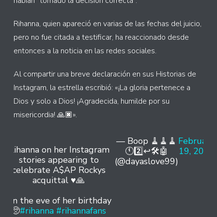
habían “tomado la decisión correcta”.
Rihanna, quien apareció en varias de las fechas del juicio,
pero no fue citada a testificar, ha reaccionado desde
entonces a la noticia en las redes sociales.
Al compartir una breve declaración en sus Historias de
Instagram, la estrella escribió: «¡La gloria pertenece a
Dios y solo a Dios! ¡Agradecida, humilde por su
misericordia! 🙏🏿».
— Boop 🧹🧹🧹
February
Rihanna on her Instagram
🕚2️⃣↩️🛠️🤖
19, 2025
stories appearing to
(@dayaslove99)
celebrate A$AP Rockys
acquittal ♥️🙏
On the eve of her birthday
🥺
#rihanna
#rihannafans