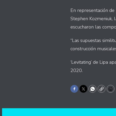
En representación de L
Stephen Kozmeniuk, la
escucharon las compo
“Las supuestas simili
construcción musicales
‘Levitating’ de Lipa a
2020.
Facebook
Twitter
WhatsApp
Copy
Pr