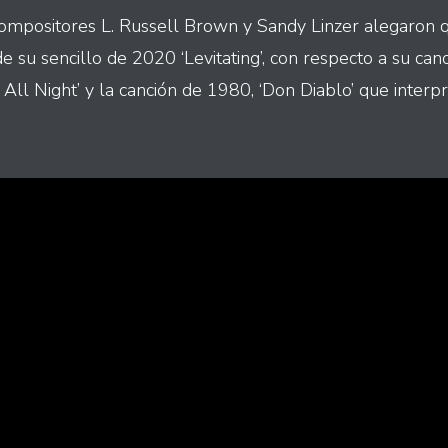
ompositores L. Russell Brown y Sandy Linzer alegaron q
e su sencillo de 2020 ‘Levitating’, con respecto a su ca
All Night’ y la canción de 1980, ‘Don Diablo’ que interp