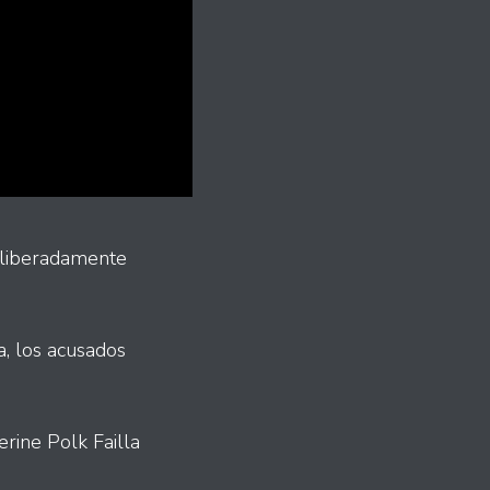
eliberadamente
a, los acusados
erine Polk Failla