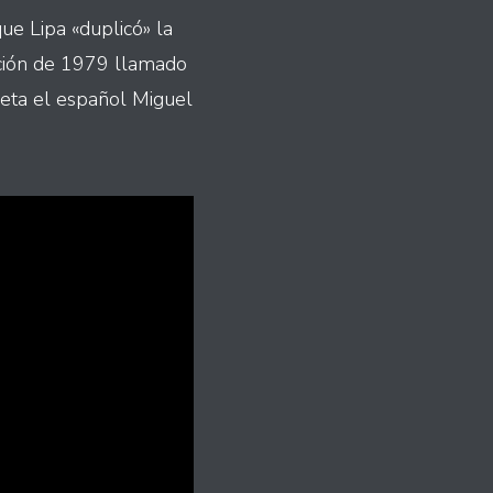
ue Lipa «duplicó» la
nción de 1979 llamado
reta el español Miguel