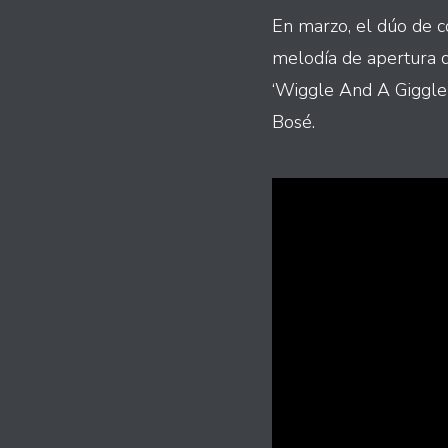
En marzo, el dúo de c
melodía de apertura d
‘Wiggle And A Giggle 
Bosé.