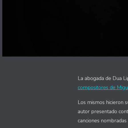
La abogada de Dua Lipa
compositores de Migu
Los mismos hicieron s
autor presentado cont
canciones nombradas e