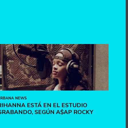
URBANA NEWS
RIHANNA ESTÁ EN EL ESTUDIO
GRABANDO, SEGÚN A$AP ROCKY