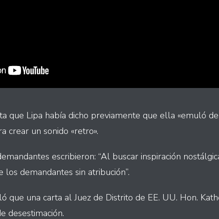
 que Lipa había dicho previamente que ella «emuló d
a crear un sonido «retro».
emandantes escribieron: “Al buscar inspiración nostálgic
e los demandantes sin atribución”.
ó que una carta al Juez de Distrito de EE. UU. Hon. Kath
e desestimación.