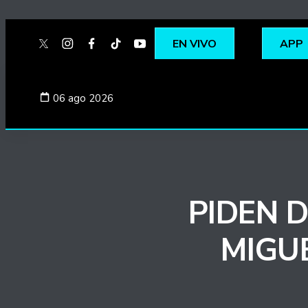
EN VIVO
APP
twitter
instagram
facebook
tiktok
youtube
spotify
06 ago 2026
PIDEN 
MIGU