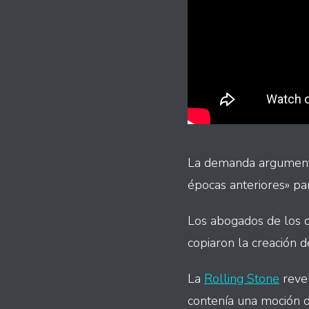
La demanda argumenta
épocas anteriores» par
Los abogados de los d
copiaron la creación d
La
Rolling Stone
revel
contenía una moción d