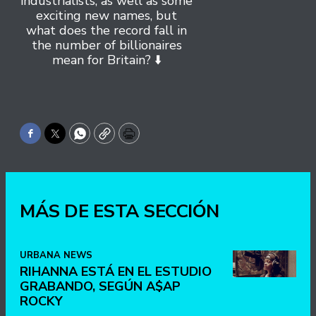
industrialists, as well as some
exciting new names, but
what does the record fall in
the number of billionaires
mean for Britain? ⬇️
Facebook
Twitter
WhatsApp
Copy
Print
MÁS DE ESTA SECCIÓN
URBANA NEWS
RIHANNA ESTÁ EN EL ESTUDIO
GRABANDO, SEGÚN A$AP
ROCKY