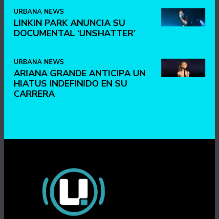
URBANA NEWS
LINKIN PARK ANUNCIA SU
DOCUMENTAL ‘UNSHATTER’
URBANA NEWS
ARIANA GRANDE ANTICIPA UN
HIATUS INDEFINIDO EN SU
CARRERA