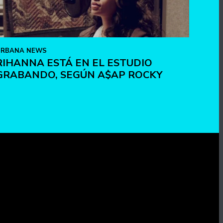
URBANA NEWS
RIHANNA ESTÁ EN EL ESTUDIO
GRABANDO, SEGÚN A$AP ROCKY