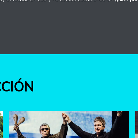
int
CCIÓN