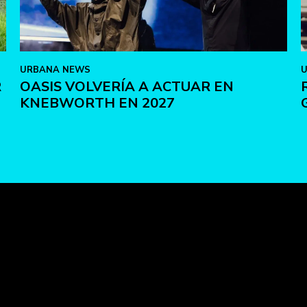
URBANA NEWS
R
OASIS VOLVERÍA A ACTUAR EN
KNEBWORTH EN 2027