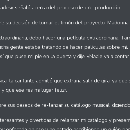
ades», señaló acerca del proceso de pre-producción.
re su decisión de tomar el timón del proyecto, Madonna 
xtraordinaria, debo hacer una película extraordinaria. T
ha gente estaba tratando de hacer películas sobre mí.
 que puse mi pie en la puerta y dije: «Nadie va a contar 
ca, la cantante admitió que extraña salir de gira, ya que
 y que ese «es mi lugar feliz».
 sus deseos de re-lanzar su catálogo musical, diciendo
teresantes y divertidas de relanzar mi catálogo y presen
oy enfocada en eso y he estado escribiendo un guión par