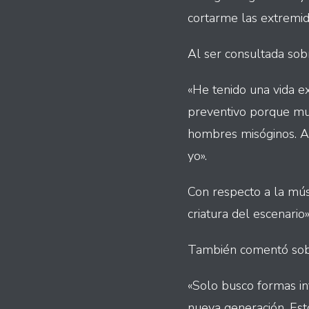
cortarme las extremid
Al ser consultada sob
«He tenido una vida e
preventivo porque muc
hombres misóginos. Así
yo».
Con respecto a la músi
criatura del escenario»
También comentó sobre
«Solo busco formas in
nueva generación. Est