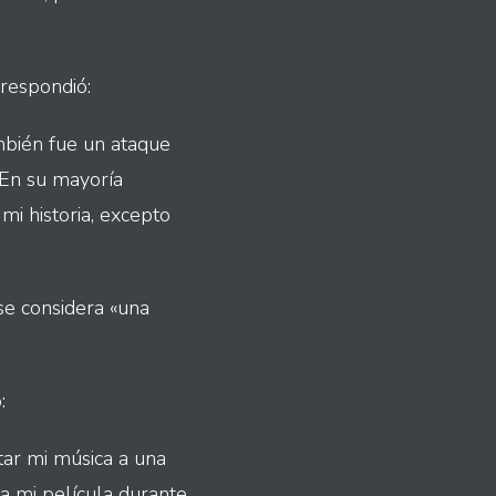
respondió:
ambién fue un ataque
 En su mayoría
mi historia, excepto
 se considera «una
:
tar mi música a una
a mi película durante