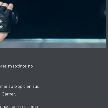
bres misóginos no
omar su biopic en sus
a Garner.
iendo, pero es como