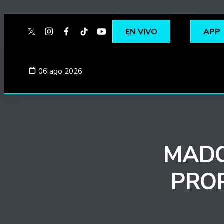
EN VIVO
APP
twitter
instagram
facebook
tiktok
youtube
spotify
06 ago 2026
MADO
PROP