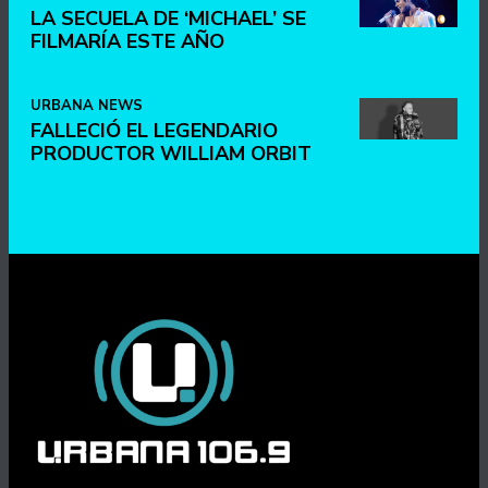
LA SECUELA DE ‘MICHAEL’ SE
FILMARÍA ESTE AÑO
URBANA NEWS
FALLECIÓ EL LEGENDARIO
PRODUCTOR WILLIAM ORBIT