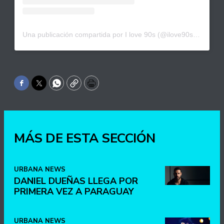
Una publicación compartida por I love 90s (@ilove90spy_)
Facebook
Twitter
WhatsApp
Copy
Print
MÁS DE ESTA SECCIÓN
URBANA NEWS
DANIEL DUEÑAS LLEGA POR
PRIMERA VEZ A PARAGUAY
URBANA NEWS