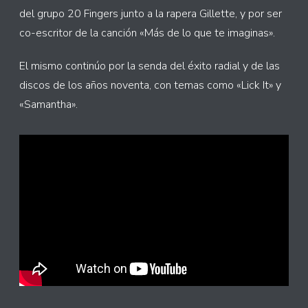
del grupo 20 Fingers junto a la rapera Gillette, y por ser
co-escritor de la canción «Más de lo que te imaginas».
El mismo continúo por la senda del éxito radial y de las
discos de los años noventa, con temas como «Lick It» y
«Samantha».