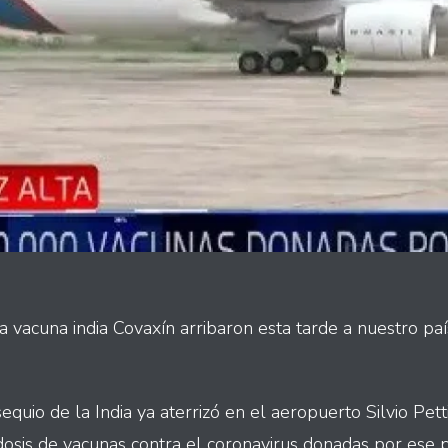
a vacuna india Covaxín arribaron esta tarde a nuestro pa
equio de la India ya aterrizó en el aeropuerto Silvio Pett
dosis de vacunas contra el coronavirus donadas por ese p