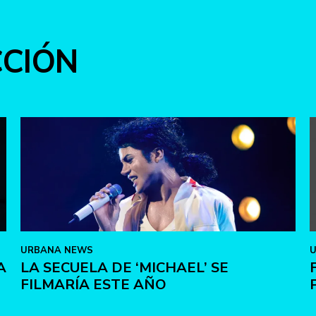
CCIÓN
URBANA NEWS
A
LA SECUELA DE ‘MICHAEL’ SE
FILMARÍA ESTE AÑO