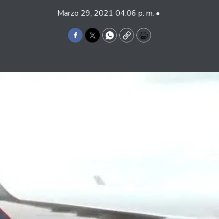
Marzo 29, 2021 04:06 p. m. •
Facebook
Twitter
WhatsApp
Copy
Print