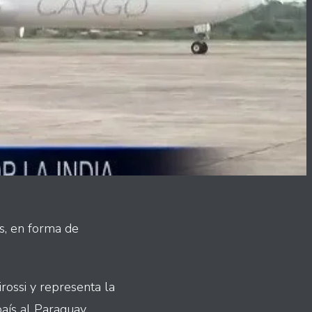
ís, en forma de
irossi y representa la
aís al Paraguay.