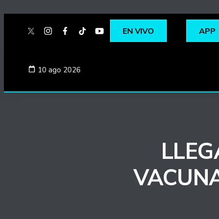
EN VIVO
APP
twitter
instagram
facebook
tiktok
youtube
spotify
10 ago 2026
LLEG
VACUNA