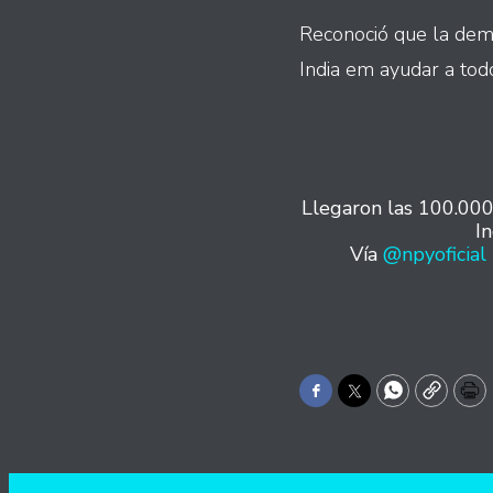
Reconoció que la dema
India em ayudar a tod
Llegaron las 100.000
In
Vía
@npyoficial
Facebook
Twitter
WhatsApp
Copy
Pr