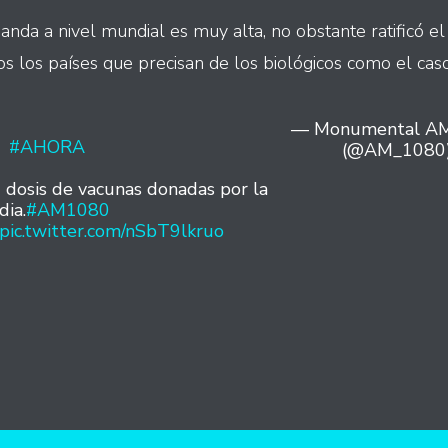
nda a nivel mundial es muy alta, no obstante ratificó e
os los países que precisan de los biológicos como el cas
— Monumental A
#AHORA
(@AM_1080
 dosis de vacunas donadas por la
dia.
#AM1080
pic.twitter.com/nSbT9lkruo
int