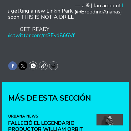
— a.🍍| fan account
Mar
e’re getting a new Linkin Park
(@BroodingAnanas)
5
ong soon THIS IS NOT A DRILL
20
GET READY
AM
pic.twitter.com/mSEyd866Vf
Facebook
Twitter
WhatsApp
Copy
Print
MÁS DE ESTA SECCIÓN
URBANA NEWS
FALLECIÓ EL LEGENDARIO
PRODUCTOR WILLIAM ORBIT