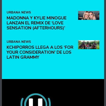
URBANA NEWS
MADONNA Y KYLIE MINOGUE
LANZAN EL REMIX DE ‘LOVE
SENSATION (AFTERHOURS)’
URBANA NEWS
KCHIPORROS LLEGA A LOS ‘FOR
YOUR CONSIDERATION’ DE LOS
LATIN GRAMMY