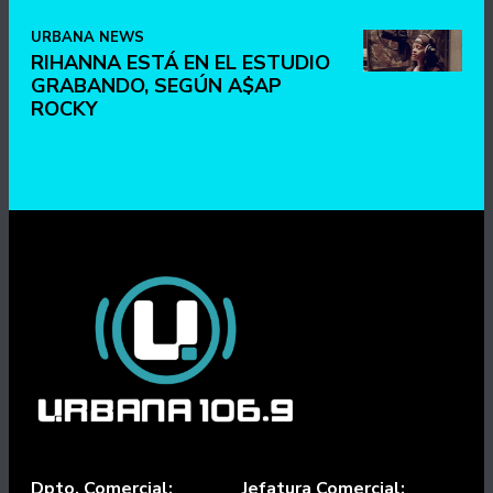
URBANA NEWS
RIHANNA ESTÁ EN EL ESTUDIO
GRABANDO, SEGÚN A$AP
ROCKY
Dpto. Comercial:
Jefatura Comercial: