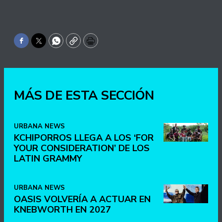
Facebook
Twitter
WhatsApp
Copy
Print
MÁS DE ESTA SECCIÓN
URBANA NEWS
KCHIPORROS LLEGA A LOS ‘FOR
YOUR CONSIDERATION’ DE LOS
LATIN GRAMMY
URBANA NEWS
OASIS VOLVERÍA A ACTUAR EN
KNEBWORTH EN 2027