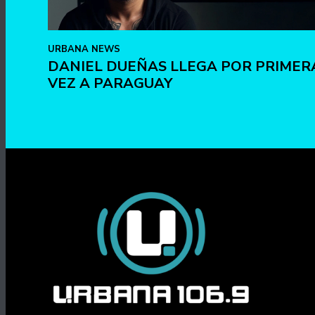
URBANA NEWS
DANIEL DUEÑAS LLEGA POR PRIMER
VEZ A PARAGUAY