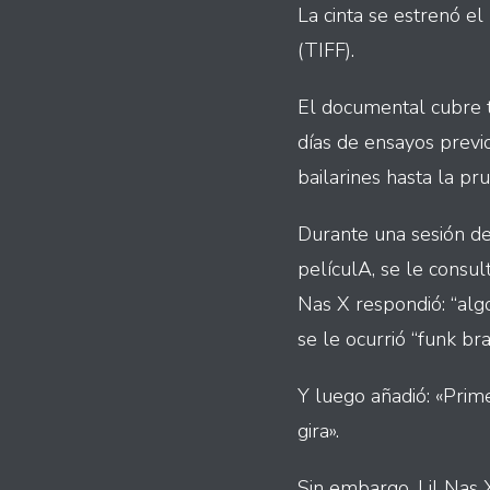
La cinta se estrenó e
(TIFF).
El documental cubre t
días de ensayos previo
bailarines hasta la p
Durante una sesión de
películA, se le consul
Nas X respondió: “alg
se le ocurrió “funk bra
Y luego añadió: «Prime
gira».
Sin embargo, Lil Nas 