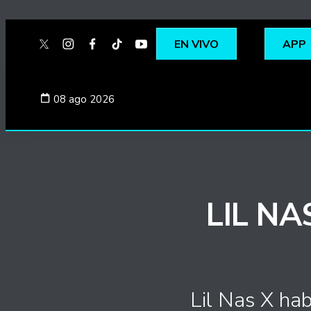
EN VIVO
APP
twitter
instagram
facebook
tiktok
youtube
spotify
08 ago 2026
LIL NA
Lil Nas X hab