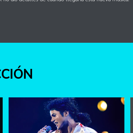
int
CCIÓN