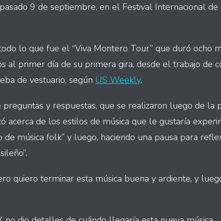
l pasado 9 de septiembre, en el Festival Internacional d
odo lo que fue el “Viva Montero Tour” que duró ocho me
s al primer día de su primera gira, desde el trabajo de c
rueba de vestuario, según
US Weekly
.
 preguntas y respuestas, que se realizaron luego de la 
tó acerca de los estilos de música que le gustaría experim
o de música folk” y luego, haciendo una pausa para refl
sileño”.
ro quiero terminar esta música buena y ardiente, y luego
X no dio detalles de cuándo llegaría esta nueva música.