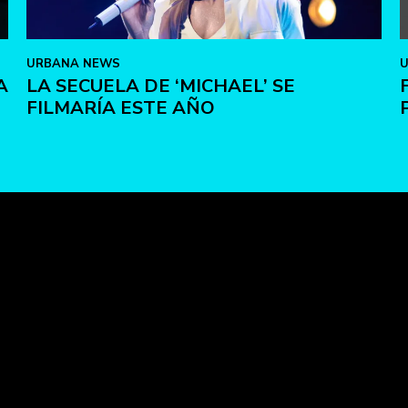
URBANA NEWS
A
LA SECUELA DE ‘MICHAEL’ SE
FILMARÍA ESTE AÑO