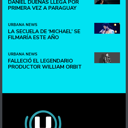
DANIEL DUEÑAS LLEGA POR
PRIMERA VEZ A PARAGUAY
URBANA NEWS
LA SECUELA DE ‘MICHAEL’ SE
FILMARÍA ESTE AÑO
URBANA NEWS
FALLECIÓ EL LEGENDARIO
PRODUCTOR WILLIAM ORBIT