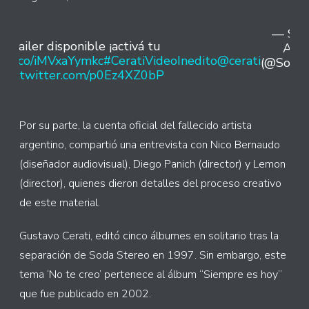
— Son
Trailer disponible ¡activá tu
Arge
://t.co/iMVxaYymkc
#CeratiVideoInedito
@cerati
(@SonyM
pic.twitter.com/p0Ez4XZ0bP
Por su parte, la cuenta oficial del fallecido artista
argentino, compartió una entrevista con Nico Bernaudo
(diseñador audiovisual), Diego Panich (director) y Lemon
(director), quienes dieron detalles del proceso creativo
de este material.
Gustavo Cerati, editó cinco álbumes en solitario tras la
separación de Soda Stereo en 1997. Sin embargo, este
tema ‘No te creo’ pertenece al álbum “Siempre es hoy”
que fue publicado en 2002.