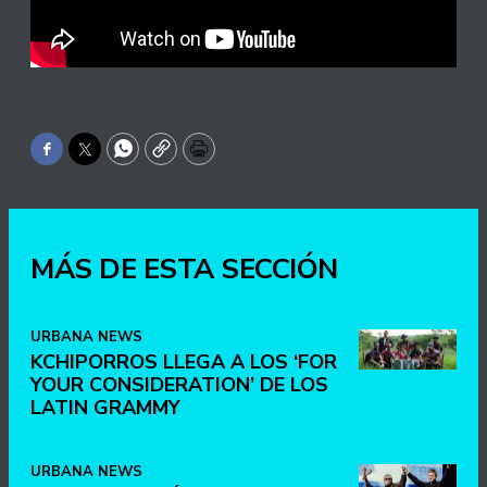
Facebook
Twitter
WhatsApp
Copy
Print
MÁS DE ESTA SECCIÓN
URBANA NEWS
KCHIPORROS LLEGA A LOS ‘FOR
YOUR CONSIDERATION’ DE LOS
LATIN GRAMMY
URBANA NEWS