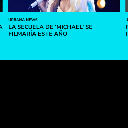
URBANA NEWS
A
LA SECUELA DE ‘MICHAEL’ SE
FILMARÍA ESTE AÑO