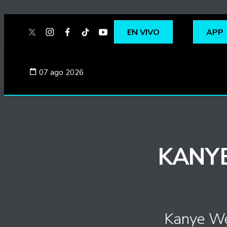
EN VIVO
APP
twitter
instagram
facebook
tiktok
youtube
spotify
07 ago 2026
KANY
Kanye We