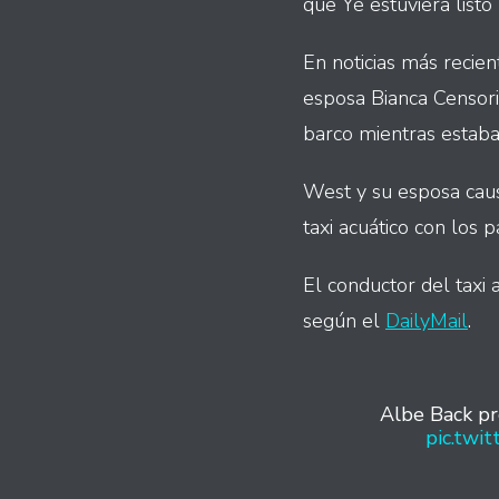
que Ye estuviera list
En noticias más recie
esposa Bianca Censor
barco mientras estaban
West y su esposa caus
taxi acuático con los 
El conductor del taxi a
según el
DailyMail
.
Albe Back pr
pic.tw