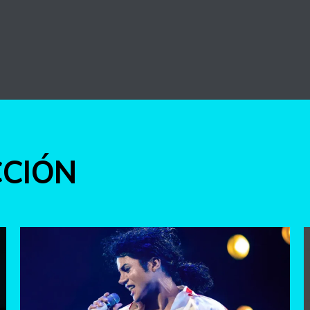
int
CCIÓN