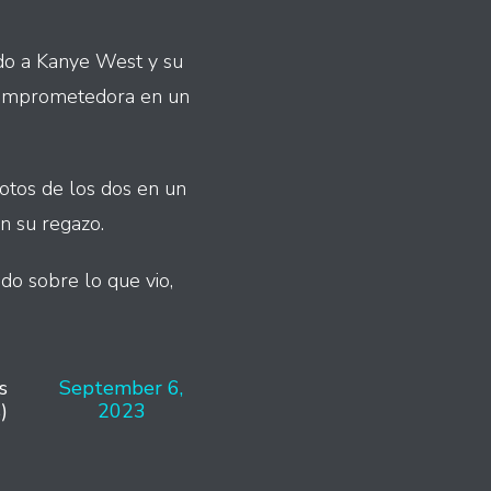
ndo a Kanye West y su
 comprometedora en un
otos de los dos en un
n su regazo.
ado sobre lo que vio,
s
September 6,
)
2023