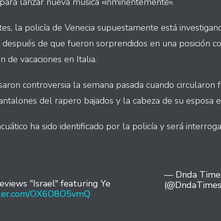
o para lanzar nueva música «inminentemente».
ntes, la policía de Venecia supuestamente está investiga
i después de que fueron sorprendidos en una posición
 de vacaciones en Italia.
aron controversia la semana pasada cuando circularon f
pantalones del rapero bajados y la cabeza de su esposa e
cuático ha sido identificado por la policía y será interrog
— Dnda Time
eviews "Israel" featuring Ye
(@DndaTimes
itter.com/OX6O8O5vmQ