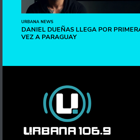
URBANA NEWS
DANIEL DUEÑAS LLEGA POR PRIMER
VEZ A PARAGUAY