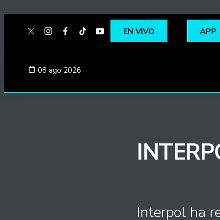
EN VIVO
APP
twitter
instagram
facebook
tiktok
youtube
spotify
08 ago 2026
INTERP
Interpol ha 