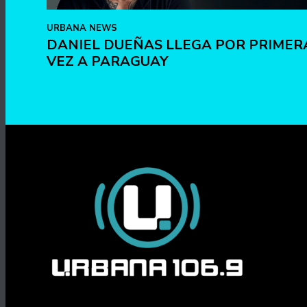
URBANA NEWS
DANIEL DUEÑAS LLEGA POR PRIMER
VEZ A PARAGUAY