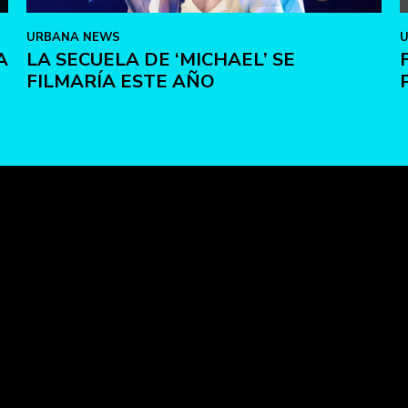
URBANA NEWS
A
LA SECUELA DE ‘MICHAEL’ SE
FILMARÍA ESTE AÑO