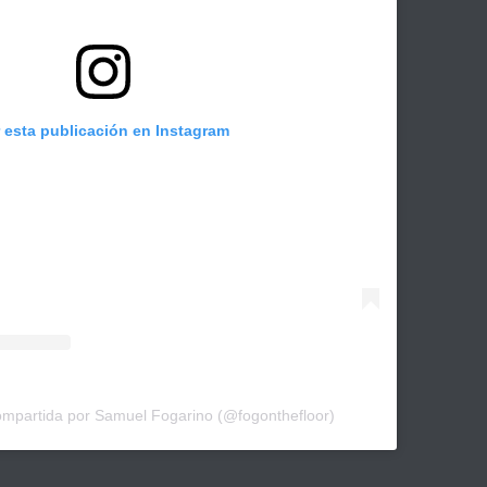
r esta publicación en Instagram
ompartida por Samuel Fogarino (@fogonthefloor)