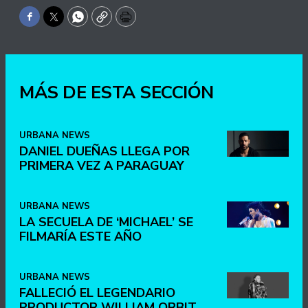
Facebook
Twitter
WhatsApp
Copy
Print
MÁS DE ESTA SECCIÓN
URBANA NEWS
DANIEL DUEÑAS LLEGA POR
PRIMERA VEZ A PARAGUAY
URBANA NEWS
LA SECUELA DE ‘MICHAEL’ SE
FILMARÍA ESTE AÑO
URBANA NEWS
FALLECIÓ EL LEGENDARIO
PRODUCTOR WILLIAM ORBIT