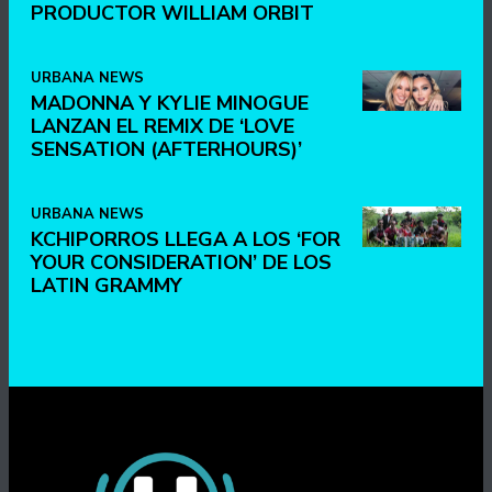
PRODUCTOR WILLIAM ORBIT
URBANA NEWS
MADONNA Y KYLIE MINOGUE
LANZAN EL REMIX DE ‘LOVE
SENSATION (AFTERHOURS)’
URBANA NEWS
KCHIPORROS LLEGA A LOS ‘FOR
YOUR CONSIDERATION’ DE LOS
LATIN GRAMMY