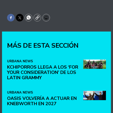
Facebook
Twitter
WhatsApp
Copy
Print
MÁS DE ESTA SECCIÓN
URBANA NEWS
KCHIPORROS LLEGA A LOS ‘FOR
YOUR CONSIDERATION’ DE LOS
LATIN GRAMMY
URBANA NEWS
OASIS VOLVERÍA A ACTUAR EN
KNEBWORTH EN 2027