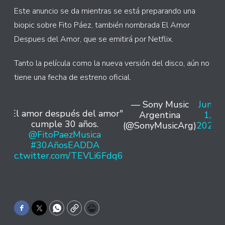
Este anuncio se da mientras se está preparando una
biopic sobre Fito Páez, también nombrada El Amor
Despues del Amor, que se emitirá por Netflix.
Tanto la película como la nueva versión del disco, aún no
tiene una fecha de estreno oficial.
— Sony Music
June
"El amor después del amor"
Argentina
1,
cumple 30 años.
(@SonyMusicArg)
2022
@FitoPaezMusica
#30AñosEADDA
pic.twitter.com/TEVLi6Fdq6
Facebook
Twitter
WhatsApp
Copy
Print