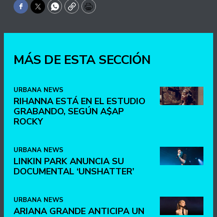
Facebook
Twitter
WhatsApp
Copy
Print
MÁS DE ESTA SECCIÓN
URBANA NEWS
RIHANNA ESTÁ EN EL ESTUDIO
GRABANDO, SEGÚN A$AP
ROCKY
URBANA NEWS
LINKIN PARK ANUNCIA SU
DOCUMENTAL ‘UNSHATTER’
URBANA NEWS
ARIANA GRANDE ANTICIPA UN