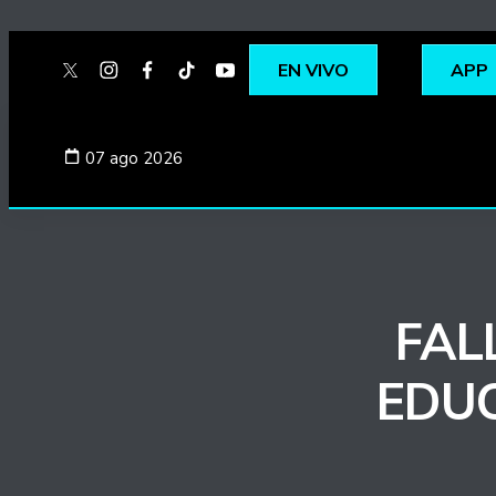
EN VIVO
APP
twitter
instagram
facebook
tiktok
youtube
spotify
07 ago 2026
FAL
EDU