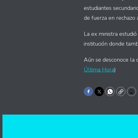
estudiantes secundario
de fuerza en rechazo a
La ex ministra estudió
institución donde ta
Aún se desconoce la ca
Última Hora
)
Facebook
Twitter
WhatsApp
Copy
Pr