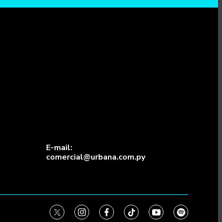
E-mail:
comercial@urbana.com.py
twitter
instagram
facebook
tiktok
youtube
spotify