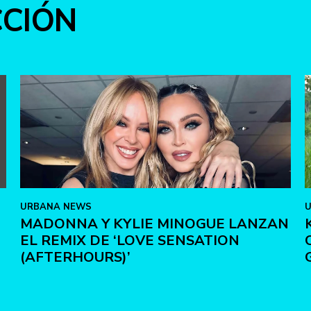
CCIÓN
URBANA NEWS
MADONNA Y KYLIE MINOGUE LANZAN
EL REMIX DE ‘LOVE SENSATION
(AFTERHOURS)’