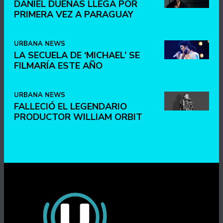
DANIEL DUEÑAS LLEGA POR
PRIMERA VEZ A PARAGUAY
URBANA NEWS
LA SECUELA DE ‘MICHAEL’ SE
FILMARÍA ESTE AÑO
URBANA NEWS
FALLECIÓ EL LEGENDARIO
PRODUCTOR WILLIAM ORBIT