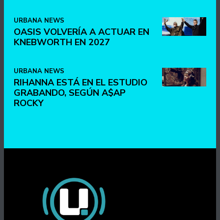
URBANA NEWS
OASIS VOLVERÍA A ACTUAR EN
KNEBWORTH EN 2027
URBANA NEWS
RIHANNA ESTÁ EN EL ESTUDIO
GRABANDO, SEGÚN A$AP
ROCKY