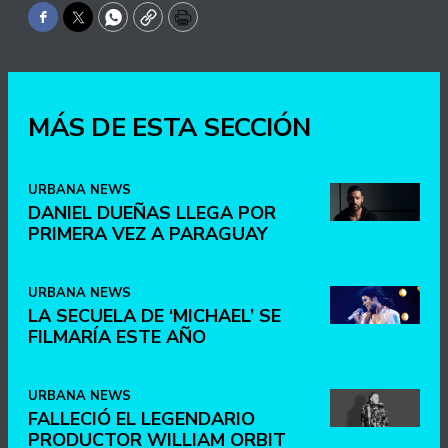
Facebook
Twitter
WhatsApp
Copy
Print
MÁS DE ESTA SECCIÓN
URBANA NEWS
DANIEL DUEÑAS LLEGA POR
PRIMERA VEZ A PARAGUAY
URBANA NEWS
LA SECUELA DE ‘MICHAEL’ SE
FILMARÍA ESTE AÑO
URBANA NEWS
FALLECIÓ EL LEGENDARIO
PRODUCTOR WILLIAM ORBIT